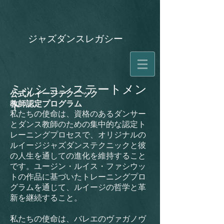
ジャズダンスレガシー
ミッションステートメン
公式ルイージテクニック
教師認定プログラム
ト
私たちの使命は、資格のあるダンサー
とダンス教師のための集中的な認定ト
レーニングプロセスで、オリジナルの
ルイージジャズダンステクニックと彼
の人生を通しての進化を維持すること
です。ユージン・ルイス・ファシウッ
トの作品に基づいたトレーニングプロ
グラムを通じて、ルイージの哲学と革
新を継続すること。
私たちの使命は、バレエのヴァガノヴ