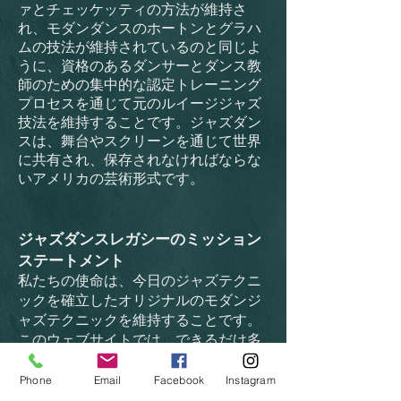
ァとチェッケッティの方法が維持さ
れ、モダンダンスのホートンとグラハ
ムの技法が維持されているのと同じよ
うに、資格のあるダンサーとダンス教
師のための集中的な認定トレーニング
プロセスを通じて元のルイージジャズ
技法を維持することです。ジャズダン
スは、舞台やスクリーンを通じて世界
に共有され、保存されなければならな
いアメリカの芸術形式です。
ジャズダンスレガシーのミッション
ステートメント
私たちの使命は、今日のジャズテクニ
ックを確立したオリジナルのモダンジ
ャズテクニックを維持することです。
このウェブサイトでは、できるだけ多
くのことを認めたいと思います。 Jazz
Dance Legacy LLCは、集中的なトレー
Phone
Email
Facebook
Instagram
ニングプロセスを通じて各テクニック