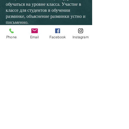
обучаться на уровне класса. Участие в
классе для студентов в обучении
разминке, объяснение разминки устно и
письменно.
Взаимодействие с другими людьми
По завершении каждого уровня
Phone
Email
Facebook
Instagram
программы студент получит сертификат
о прохождении уровня. Также у нас
будет база данных студентов. Итак, если
человек свяжется с нами и захочет
записаться на уроки джаза Луиджи в
любую точку мира, мы сможем
направить его к нашим
сертифицированным учителям.
Взаимодействие с другими людьми
После пандемии covid-19 мы сейчас
запускаем онлайн-программу. Мы
смотрим на даты начала студийной
программы, но, конечно, это зависит от
руководящих принципов каждого
штата.